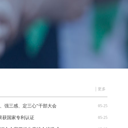
更多
、强三感、定三心”干部大会
05-25
果获国家专利认证
05-25