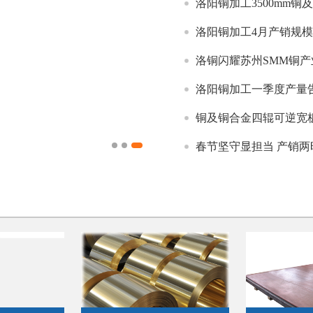
洛阳铜加工3500mm
洛阳铜加工4月产销规
洛铜闪耀苏州SMM铜产
洛阳铜加工一季度产量告
铜及铜合金四辊可逆宽板
第四届中国铜板带产业二
春节坚守显担当 产销两