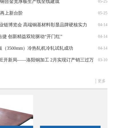
铜及铜合金宽厚板生产线全线建成
05-25
模再上新台阶
05-25
业链博览会 高端铜基材料彰显品牌硬核实力
04-14
捷 创新精益双轮驱动“开门红”​
04-14
（3500mm）冷热轧机冷轧试轧成功
04-14
十家企业领导人峰会在洛召开
旺开新局——洛阳铜加工 2月实现订产销三过万
03-10
更多